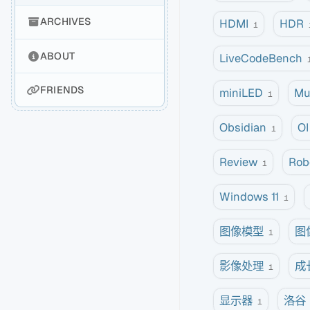
ARCHIVES
HDMI
HDR
1
ABOUT
LiveCodeBench
FRIENDS
miniLED
Mu
1
Obsidian
OI
1
Review
Rob
1
Windows 11
1
图像模型
图
1
影像处理
成
1
显示器
洛谷
1