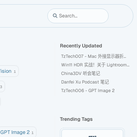
Recently Updated
TzTech007 - Mac 外接显示器折腾记
Win11 HDR 实战！关于 Lightroom 新 HDR 功能
ision
1
China3DV 听会笔记
Danfei Xu Podcast 笔记
3
TzTech006 - GPT Image 2
Trending Tags
GPT Image 2
1