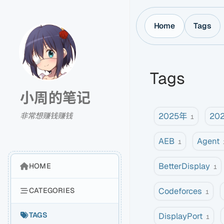
Home
Tags
Tags
小周的笔记
2025年
20
非常想赚钱赚钱
1
AEB
Agent
1
BetterDisplay
HOME
1
Codeforces
CATEGORIES
1
DisplayPort
TAGS
1