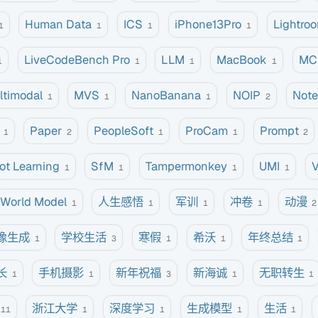
Human Data
ICS
iPhone13Pro
Lightro
1
1
1
1
LiveCodeBench Pro
LLM
MacBook
MC
1
1
1
1
ltimodal
MVS
NanoBanana
NOIP
Not
1
1
1
2
Paper
PeopleSoft
ProCam
Prompt
1
2
1
1
2
ot Learning
SfM
Tampermonkey
UMI
1
1
1
1
World Model
人生感悟
军训
冲卷
动漫
1
1
1
1
2
像生成
学校生活
寒假
希沃
年终总结
1
3
1
1
1
长
手机摄影
新年祝福
新海诚
无职转生
1
1
3
1
1
浙江大学
深度学习
生成模型
生活
11
1
1
1
1