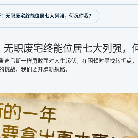
语：无职废宅终能位居七大列强，何况你我？
：无职废宅终能位居七大列强，
鲁迪乌斯一样勇敢面对人生起伏，在困顿时寻找转折点，
的挑战，我们要开辟新航路。