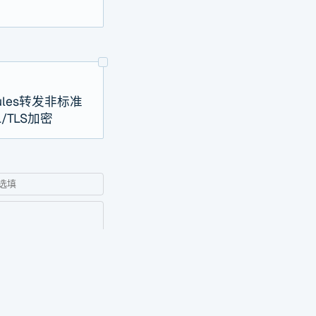
 Rules转发非标准
SL/TLS加密
0/500
预览
发送