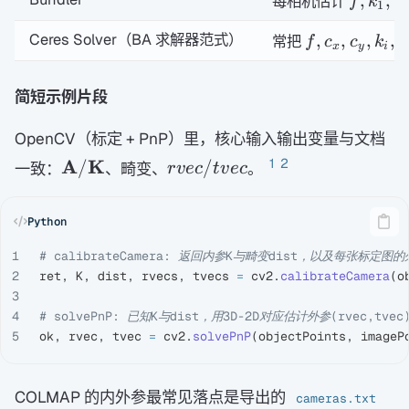
,
,
每相机估计
f
k
k
1
f,c_x,c_y,k_i
Ceres Solver（BA 求解器范式）
,
,
,
,
常把
f
c
c
k
p
x
y
i
简短示例片段
OpenCV（标定 + PnP）里，核心输入输出变量与文档
\mathbf
rvec/tvec
1
2
A
K
/
/
一致：
、畸变、
。
r
v
ec
t
v
ec
A/\mathbf
K
1

2

ret
,
K
,
dist
,
rvecs
,
tvecs
=
cv2
.
calibrateCamera
(
o
3

4

ok
,
rvec
,
tvec
=
cv2
.
solvePnP
(
objectPoints
,
imageP
COLMAP 的内外参最常见落点是导出的
cameras.txt