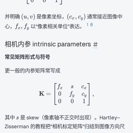
0
0
1
(u,v)
(c_x,c_y)
(
,
)
(
,
)
并明确
是像素坐标，
通常接近图像中
u
v
c
c
x
y
f_x,f_y
1
8
,
心，
以“像素相关单位”表达。
f
f
x
y
相机内参 intrinsic parameters
常见矩阵形式与符号
更一般的内参矩阵常写成
\mathbf K=\begin{bmatr
f
s
c
x
x
K
0
=
,
f
c
y
y
0
0
1
s
其中
是 skew（像素轴不正交时出现）。Hartley–
s
Zisserman 的教程把“相机标定矩阵”归结到图像方向尺