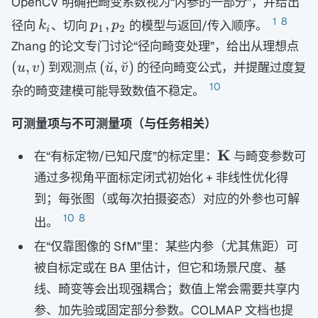
OpenCV 明确把畸变系数视为“内参的一部分”，并给出
k_i
p_1,p_2
1
8
,
径向
、切向
的模型与返回/传入顺序。
k
p
p
1
2
i
(u,
Zhang 的论文专门讨论“径向畸变处理”，给出从理想点
(\breve{u},\breve{v})
(
,
)
(
˘
,
˘
)
到观测点
的径向畸变公式，并提醒过度复
u
v
u
v
10
杂的畸变建模可能导致数值不稳定。
可测量项与不可测量项（与任务相关）
\mathbf
K
在“有标定物/已知尺度”的标定里：
与畸变参数可
K
通过多视角平面标定闭式初始化 + 非线性优化得
到；每张图（或每次拍摄姿态）对应的外参也可解
10
8
出。
在“仅靠图像的 SfM”里：某些内参（尤其焦距）可
被自标定或在 BA 里估计，但它和场景尺度、基
线、畸变等会出现强耦合；数值上常会需要共享内
参、加先验或固定部分参数。COLMAP 文档也提