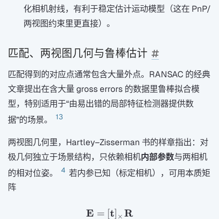
化相机射线，有利于稳定估计运动模型（这在 PnP/
两视图约束里更直接）。
匹配、两视图几何与鲁棒估计
匹配得到的对应点通常包含大量外点。RANSAC 的经典
文章提出在含大量 gross errors 的数据里鲁棒拟合模
型，特别适用于“由易出错的局部特征检测器提供数
13
据”的场景。
两视图几何里，Hartley–Zisserman 书的样章指出：对
极几何独立于场景结构，只依赖相机
内部参数
与两相机
4
的相对位姿。
若内参已知（标定相机），可用本质矩
阵
E
t
R
=
[
\mathbf E=[\mathbf t]
]
×