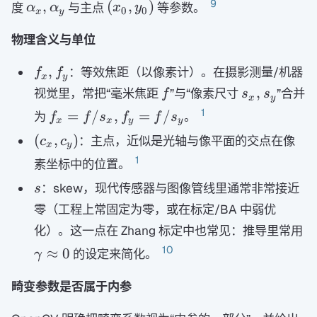
\alpha_x,\alpha_y
(x_0,y_0)
9
,
(
,
)
度
与主点
等参数。
α
α
x
y
0
0
x
y
物理含义与单位
f_x,f_y
,
：等效焦距（以像素计）。在摄影测量/机器
f
f
x
y
f
s_x,s_y
,
视觉里，常把“毫米焦距
”与“像素尺寸
”合并
f
s
s
x
y
f_x=f/s_x,
1
=
/
,
=
/
为
。
f
f
s
f
f
s
x
x
y
y
f_y=f/s_y
(c_x,c_y)
(
,
)
：主点，近似是光轴与像平面的交点在像
c
c
x
y
1
素坐标中的位置。
s
：skew，现代传感器与图像管线里通常非常接近
s
零（工程上常固定为零，或在标定/BA 中弱优
\
化）。这一点在 Zhang 标定中也常见：推导里常用
0
10
≈
0
的设定来简化。
γ
畸变参数是否属于内参