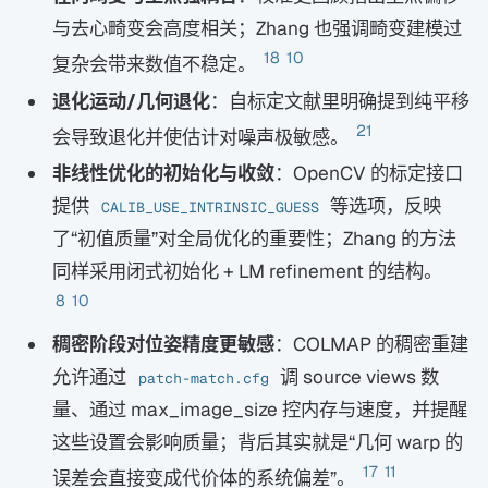
与去心畸变会高度相关；Zhang 也强调畸变建模过
18
10
复杂会带来数值不稳定。
退化运动/几何退化
：自标定文献里明确提到纯平移
21
会导致退化并使估计对噪声极敏感。
非线性优化的初始化与收敛
：OpenCV 的标定接口
提供
等选项，反映
CALIB_USE_INTRINSIC_GUESS
了“初值质量”对全局优化的重要性；Zhang 的方法
同样采用闭式初始化 + LM refinement 的结构。
8
10
稠密阶段对位姿精度更敏感
：COLMAP 的稠密重建
允许通过
调 source views 数
patch-match.cfg
量、通过 max_image_size 控内存与速度，并提醒
这些设置会影响质量；背后其实就是“几何 warp 的
17
11
误差会直接变成代价体的系统偏差”。