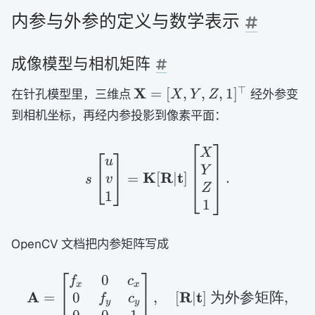
内参与外参的定义与数学表示
成像模型与相机矩阵
\mathbf X=
⊤
X
=
[
,
,
,
1
]
在针孔模型里，三维点
经外参变
X
Y
Z
[X,Y,Z,1]^{\top}
到相机坐标，再经内参投影到像素平面：
s\begin{bmatrix}u\\v\
X
u
Y
K
R
t
=
[
∣
]
.
v
s
Z
1
1
OpenCV 文档把内参矩阵写成
0
\mathbf A=\begin{bmat
f
c
x
x
A
R
t
0
=
,
[
∣
]
为外参矩阵
,
f
c
y
y