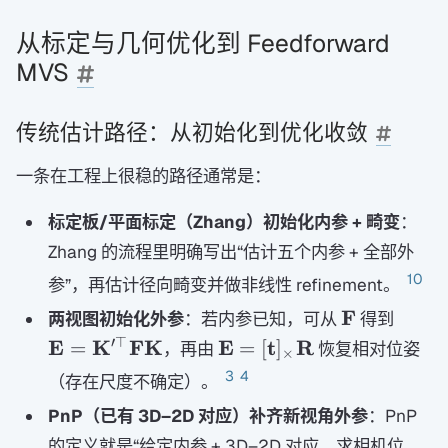
从标定与几何优化到 Feedforward
MVS
传统估计路径：从初始化到优化收敛
一条在工程上很稳的路径通常是：
标定板/平面标定（Zhang）初始化内参 + 畸变
：
Zhang 的流程里明确写出“估计五个内参 + 全部外
10
参”，再估计径向畸变并做非线性 refinement。
\mathbf
\mat
F
两视图初始化外参
：若内参已知，可从
得到
F
E=\m
\mathbf E=
′
⊤
E
K
FK
E
t
R
=
=
[
]
，再由
恢复相对位姿
×
K'^{
[\mathbf
3
4
（存在尺度不确定）。
F\ma
t]_{\times}\mathbf
PnP（已有 3D–2D 对应）补齐新视角外参
：PnP
R
的定义就是“给定内参 + 3D–2D 对应，求相机位