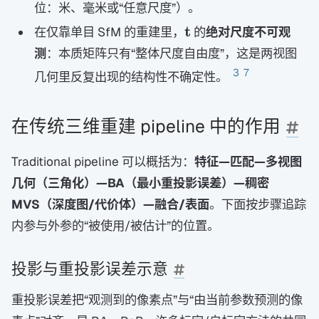
t
位：米、毫米或“任意尺度”）。
\mathbf
t
在仅靠单目 SfM 的重建里，
的
绝对尺度不可观
t
测
：本质矩阵只有“整体尺度自由度”，这是两视图
3
7
几何里反复出现的结构性不确定性。
在传统三维重建 pipeline 中的作用
Traditional pipeline 可以概括为：
特征—匹配—多视图
几何（三角化）—BA（最小重投影误差）—稠密
MVS（深度图/代价体）—融合/表面
。下面按步骤追踪
内参与外参的“被使用/被估计”的位置。
投影与重投影误差示意
重投影误差把“观测到的像素点”与“由当前参数预测的像