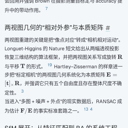
会回溯并强调 Brown 在摄影测量自标定与 accuracy 提
7
升中的带动作用。
两视图几何的“相对外参”与本质矩阵
两视图重建的关键是把“像点对应”转成“相机相对运动”。
Longuet‑Higgins 的 Nature 短文给出从两幅透视投影
\ma
R
恢复三维结构的算法框架，并把两视图关系写成旋转
R
\mathbf
19
T
与平移
的形式。
Hartley–Zisserman 的样章进一
T
\mathb
E
=
步把“标定相机”的两视图几何系统化为本质矩阵
[\mathb
t
R
[
]
，并强调它只有五个自由度且存在整体尺度不确
×
t]_{\ti
3
定性。
R
当进入“多图 + 噪声 + 外点”的现实数据后，RANSAC 成
\mathbf
13
4
F
E
/
为估计
的事实标准套路之一。
F/\mathbf
E
SfM 展开：从特征匹配到 BA 的系统工程