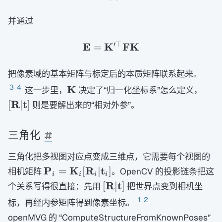
并通过
′
⊤
E
K
FK
=
\mathbf E=\mathbf K'
把像素域的基本矩阵与标定后的本质矩阵联系起来。
\mathbf
[\m
3
4
K
这一步里，
决定了“归一化坐标系”怎么定义，
K
R|\
R
t
[
∣
]
则是要解出来的“相对外参”。
t]
三角化
三角化把多视图对应点变成三维点，它需要每个视图的
\mathbf
P
K
R
t
=
[
∣
]
相机矩阵
。OpenCV 的投影链条把这
i
i
i
i
P_i=\mathbf
[\mathbf
R
t
[
∣
]
个关系写得很直接：先用
把世界点变到相机坐
K_i[\mathbf
R|\mathbf
1
2
标，再经内参矩阵得到像素坐标。
R_i|\mathbf
t]
openMVG 的 “ComputeStructureFromKnownPoses”
t_i]