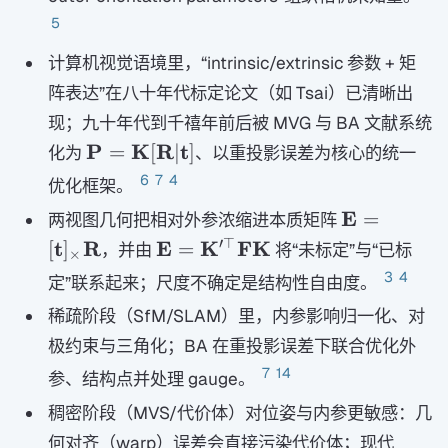
5
计算机视觉语境里，“intrinsic/extrinsic 参数 + 矩
阵表达”在八十年代标定论文（如 Tsai）已清晰出
现；九十年代到千禧年前后被 MVG 与 BA 文献系统
\mathbf
P
K
R
t
=
[
∣
]
化为
、以重投影误差为核心的统一
P=\mathbf
6
7
4
优化框架。
K[\mathbf
\mathbf E
E
=
两视图几何把相对外参浓缩进本质矩阵
R|\mathbf
[\mathbf
\mathbf
′
⊤
t
R
E
K
FK
[
]
=
t]
，并由
将“未标定”与“已标
×
t]_{\times
E=\mathbf
3
4
定”联系起来；尺度不确定是结构性自由度。
R
K'^{\top}\mathbf
稀疏阶段（SfM/SLAM）里，内参影响归一化、对
F\mathbf K
极约束与三角化；BA 在重投影误差下联合优化外
7
14
参、结构点并处理 gauge。
稠密阶段（MVS/代价体）对位姿与内参更敏感：几
何对齐（warp）误差会直接污染代价体；现代