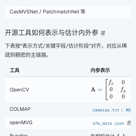
CasMVSNet / PatchmatchNet 等
开源工具如何表示与估计内外参
下表按”表示方式/关键字段/估计阶段”对齐，对应从稀
疏到稠密的主链路。
工具
内参表示
0
\mathbf A=\beg
f
c
x
A
0
=
OpenCV
f
c
y
0
0
COLMAP
:
cameras.txt
MODE
openMVG
的
sfm_data.json
f,k_1,k
Bundler