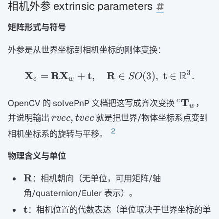
相机外参 extrinsic parameters
矩阵形式与符号
外参是从世界坐标到相机坐标的刚体变换：
3
R
X
R
X
t
R
t
=
+
,
\mathbf X_c=\mathbf R
∈
(
3
)
,
∈
.
SO
c
w
{}^{c}\
T
c
OpenCV 的 solvePnP 文档把这写成齐次变换
，
w
T_w
rvec,tvec
,
并说明输出
就是把世界/物体坐标系点变到
r
v
ec
t
v
ec
2
相机坐标系的旋转与平移。
物理含义与单位
\mathbf
R
：相机朝向（无单位，可用矩阵/轴
R
角/quaternion/Euler 表示）。
\mathbf
t
：相机位置的代数表达（单位取决于世界坐标的单