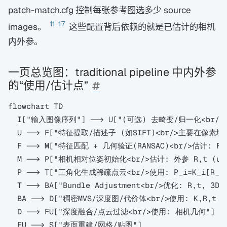
patch-match.cfg 控制每张参考图选多少 source
11
17
images。
这些配置背后依赖的就是已估计的相机
内外参。
一页总览图：traditional pipeline 中内外参
的“使用/估计点”
flowchart TD

  I["输入图像序列"] --> U["(可选) 去畸变/归一化<br/>
  U --> F["特征提取/描述子 (如SIFT)<br/>主要在像素域"
  F --> M["特征匹配 + 几何验证(RANSAC)<br/>估计: F 
  M --> P["相机相对位姿初始化<br/>估计: 外参 R,t (up-t
  P --> T["三角化生成稀疏点云<br/>使用: P_i=K_i[R_i|t
  T --> BA["Bundle Adjustment<br/>优化: R,t,
  BA --> D["稠密MVS/深度图/代价体<br/>使用: K,R,t 
  D --> FU["深度融合/点云过滤<br/>使用: 相机几何"]
