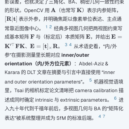
影误差，也就决定了三角化、BA、稠密几何一致性约束
\mathbf
\mathbf
[\
A
K
的形状。OpenCV 用
（也常写
）表示内参矩阵，
A
K
R|
R
t
[
∣
]
表示外参，并明确焦距以像素单位表达、主点通
t]
1
2
常靠近图像中心。
经典多视图几何把两视图约束写
\mathbf
\mathbf
\math
F
E
E
=
成基本矩阵
与（标定后）本质矩阵
，并给出
F
E
E=\ma
\mathbf E=
3
4
′
⊤
K
FK
E
t
R
=
[
]
、
。
从术语史看，“内/外
×
K'^{\
[\mathbf
参”在摄影测量里长期对应
inner/outer
F\mat
t]_{\times}\mathbf
orientation（内/外方位元素）
：Abdel‑Aziz &
R
Karara 的 DLT 文章在摘要与引言中直接使用 “inner
5
and outer orientation parameters”。
机器视觉语境
里，Tsai 的相机标定论文清晰把 camera calibration 描
6
述成同时确定 intrinsic 与 extrinsic parameters。
进
入九十年代到千禧年前后，多视图几何与 BA 的“矩阵化
4
7
表达”被系统整理并成为 SfM 的标准后端。