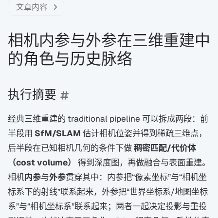
文章内容
相机内参与外参在三维重建中
的角色与历史脉络
执行摘要
经典三维重建的 traditional pipeline 可以拆成两段：前
半段用
SfM/SLAM
估计相机位姿并得到稀疏三维点，
后半段在已知相机几何的条件下做
稠密匹配/代价体
（cost volume）
得到深度图，再做融合与表面重建。
相机
内参
与
外参
贯穿其中：内参把“像素坐标”与“相机坐
标系下的射线”联系起来，外参把“世界坐标系/地图坐标
系”与“相机坐标系”联系起来；两者一起决定投影与重投