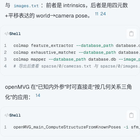
与
：前者是 intrinsics，后者是用四元数
images.txt
11
24
+平移表达的 world→camera pose。
1

colmap feature_extractor 
--database_path
 database.
2

colmap exhaustive_matcher 
--database_path
 database.
3

colmap mapper 
--database_path
 database.db 
--image_
# 导出后查看 sparse/0/cameras.txt 与 sparse/0/images.
openMVG 在“已知内外参”时可直接走“按几何关系三角
14
化”的应用：
openMVG_main_ComputeStructureFromKnownPoses 
-i
 sfm