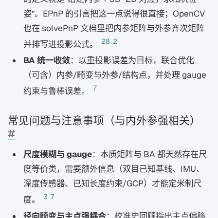
姿”。EPnP 的引言把这一点说得很直接；OpenCV
也在 solvePnP 文档里把内参矩阵与外参齐次矩阵
28
2
并排写进投影公式。
BA 统一收敛
：以重投影误差为目标，联合优化
（可含）内参/畸变与外参/结构点，并处理 gauge
7
约束与鲁棒误差。
常见问题与注意事项（与内外参强相关）
尺度模糊与 gauge
：本质矩阵与 BA 都天然存在尺
度等价类，需要额外信息（双目已知基线、IMU、
深度传感器、已知长度约束/GCP）才能定米制尺
3
7
度。
径向畸变与主点强耦合
：校准史回顾指出主点偏移