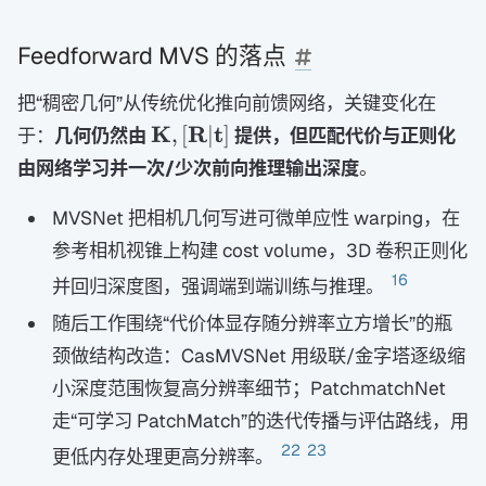
Feedforward MVS 的落点
把“稠密几何”从传统优化推向前馈网络，关键变化在
\mathbf
K
R
t
,
[
∣
]
于：
几何仍然由
提供，但匹配代价与正则化
K,
由网络学习并一次/少次前向推理输出深度
。
[\mathbf
R|\mathbf
MVSNet 把相机几何写进可微单应性 warping，在
t]
参考相机视锥上构建 cost volume，3D 卷积正则化
16
并回归深度图，强调端到端训练与推理。
随后工作围绕“代价体显存随分辨率立方增长”的瓶
颈做结构改造：CasMVSNet 用级联/金字塔逐级缩
小深度范围恢复高分辨率细节；PatchmatchNet
走“可学习 PatchMatch”的迭代传播与评估路线，用
22
23
更低内存处理更高分辨率。