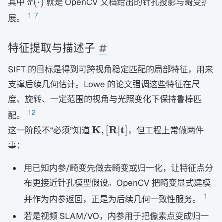
\pi(\cdot)
(
⋅
)
其中
就是 OpenCV 文档给出的针孔投影与畸变扩
π
1
7
展。
特征提取与描述子
SIFT 的目标是得到可跨视角稳定匹配的局部特征，用来
支撑后续几何估计。Lowe 的论文强调这些特征在尺
度、旋转、一定范围的视角与光照变化下保持鲁棒匹
12
配。
\mathbf
K
R
t
,
[
∣
]
这一阶段不“必须”知道
，但工程上常做两件
K,
事：
[\mathbf
R|\mathbf
用已知内参/畸变先做去畸变或归一化，让特征点分
t]
布更接近针孔模型假设。OpenCV 把畸变显式建模
1
并作为内参返回，正是为后续几何一致性服务。
若是视频 SLAM/VO，内参用于把像素点变成归一