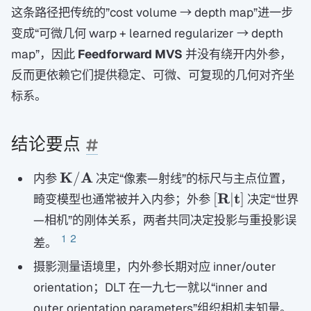
这条路径把传统的”cost volume → depth map”进一步
变成“可微几何 warp + learned regularizer → depth
map”，因此
Feedforward MVS
并没有绕开内外参，
反而更依赖它们提供稳定、可微、可复现的几何对齐坐
标系。
结论要点
\mathbf
K
A
/
内参
决定“像素—射线”的标尺与主点位置，
K/\mathbf
[\mathbf
R
t
[
∣
]
畸变模型也通常被并入内参；外参
决定“世界
A
R|\mathbf
—相机”的刚体关系，两者共同决定投影与重投影误
t]
1
2
差。
摄影测量语境里，内外参长期对应 inner/outer
orientation；DLT 在一九七一就以“inner and
outer orientation parameters”组织相机未知量。