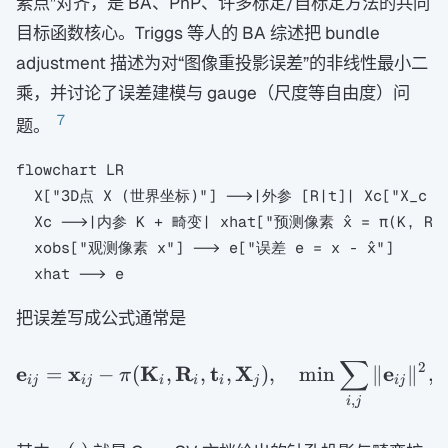
素点”对齐，是 BA、PnP、许多标定/自标定方法的共同
目标函数核心。Triggs 等人的 BA 综述把 bundle
adjustment 描述为对“图像重投影误差”的非线性最小二
乘，并讨论了误差建模与 gauge（尺度等自由度）问
7
题。
flowchart LR

  X["3D点 X (世界坐标)"] -->|外参 [R|t]| Xc["X_c 
  Xc -->|内参 K + 畸变| xhat["预测像素 x̂ = π(K, R, t
  xobs["观测像素 x"] --> e["误差 e = x - x̂"]

把误差写成公式通常是
∑
\mathbf e_{ij}=\mathbf
2
e
x
K
R
t
X
e
=
−
(
,
,
,
)
,
m
i
n
∥
∥
,
π
ij
ij
i
i
i
j
ij
,
i
j