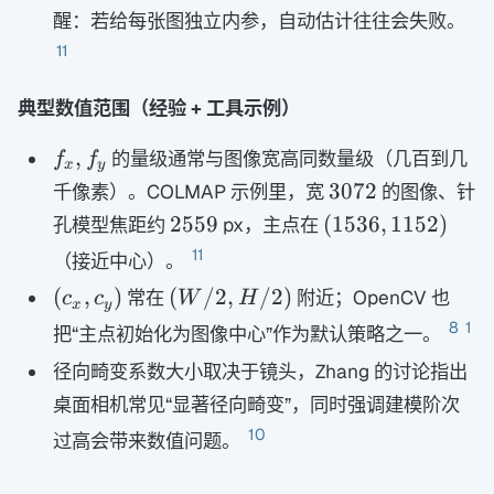
醒：若给每张图独立内参，自动估计往往会失败。
11
典型数值范围（经验 + 工具示例）
f_x,f_y
,
的量级通常与图像宽高同数量级（几百到几
f
f
x
y
3072
3072
千像素）。COLMAP 示例里，宽
的图像、针
2559
(1536,1152)
2559
(
1536
,
1152
)
孔模型焦距约
px，主点在
11
（接近中心）。
(c_x,c_y)
(W/2,H/2)
(
,
)
(
/2
,
/2
)
常在
附近；OpenCV 也
c
c
W
H
x
y
8
1
把“主点初始化为图像中心”作为默认策略之一。
径向畸变系数大小取决于镜头，Zhang 的讨论指出
桌面相机常见“显著径向畸变”，同时强调建模阶次
10
过高会带来数值问题。