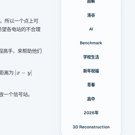
题解
洛谷
，所以一个点上可
希望各电站的不合理
AI
Benchmark
程高手，来帮助他们
学校生活
新年祝福
|x-
∣
−
∣
的距离为
x
y
y|
青春
放一个信号站。
高中
2026年
3D Reconstruction