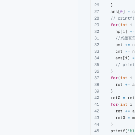
26

}
27

ans
[
0
]
=
c
28

// printf(
29

for
(
int
i
30

np
[
i
]
+=
31

//前缀和
32

cnt
+=
n
33

cnt
-=
n
34

ans
[
i
]
=
35

// print
36

}
37

for
(
int
i
38

ret
+=
a
39

}
40

ret0
=
ret
41

for
(
int
i
42

ret
+=
a
43

ret0
=
m
44

}
45

printf
(
"%l