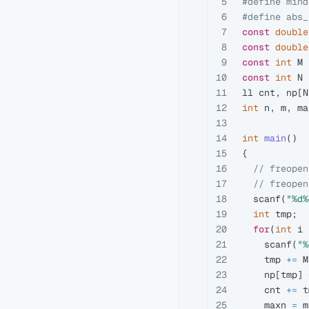
5

#define mind
6

7

const
double
8

const
double
9

const
int
M
10

const
int
N
11

ll
cnt
,
np
[
N
12

int
n
,
m
,
ma
13

14

int
main
()
15

{
16

// freopen
17

// freopen
18

scanf
(
"%d%
19

int
tmp
;
20

for
(
int
i
21

scanf
(
"%
22

tmp
+=
M
23

np
[
tmp
]
24

cnt
+=
t
25

maxn
=
m