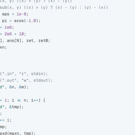
(x, y) ((x) < (y) ? (x) : (y))

eps
=
1e-8
;
pi
=
acos
(
-
1.0
);
=
1e6
;
=
2e6
+
10
;
],
ans
[
N
],
ret
,
ret0
;
xn
;
(".in", "r", stdin);
(".out", "w", stdout);
d"
,
&
n
,
&
m
);
=
1
;
i
<=
n
;
i
++
)
{
d"
,
&
tmp
);
;
+=
1
;
mp
;
axd
(
maxn
,
tmp
);