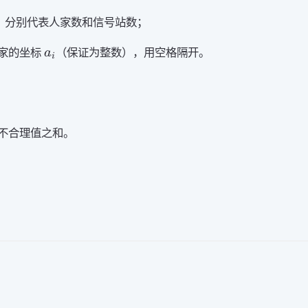
，分别代表人家数和信号站数；
a_i
家的坐标
（保证为整数），用空格隔开。
a
i
不合理值之和。