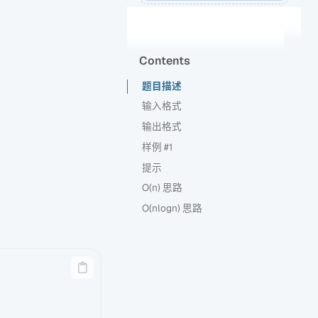
Contents
题目描述
输入格式
输出格式
共2行，
样例 #1
提示
样例输入 #1
O(n) 思路
样例输出 #1
样例解释
O(nlogn) 思路
数据范围
代码