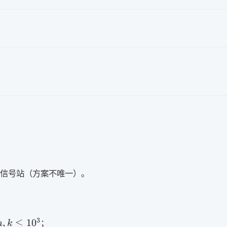
置信号站（方案不唯一）。
3
n,k\leq
,
≤
1
0
；
n
k