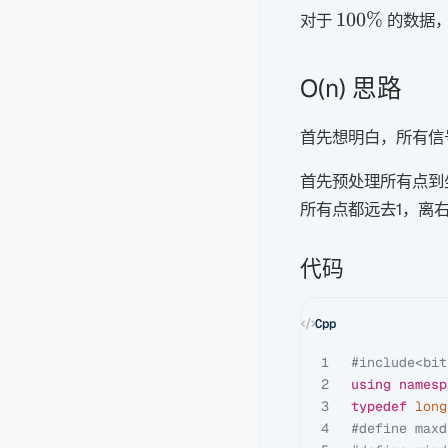
100\%
100%
对于
的数据
O(n) 思路
首先想明白，所有信
首先预处理所有点到
所有点都远去1，离
代码
1

#include
<bit
2

using
namesp
3

typedef
long
4

#define maxd