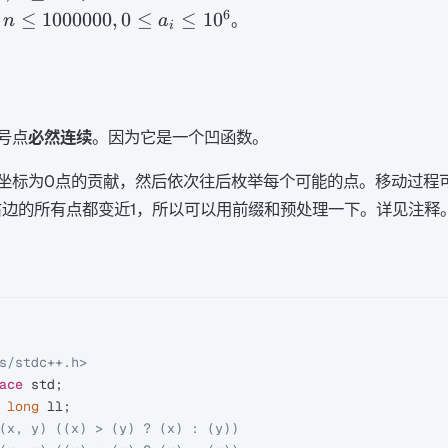
10^3
6
n \leq
≤
1000000
,
0
≤
≤
1
0
，
。
n
a
i
1000000,
0 \leq
a_i \leq
10 ^ 6
号点
必然连续
。因为它是一个凹函数。
坐标为0点的贡献，然后依次往后枚举每个可能的点。移动过程
右边的所有点都变近1，所以可以用前缀和预处理一下。详见注释
s/stdc++.h>
ace
std
;
long
ll
;
(x, y) ((x) > (y) ? (x) : (y))
