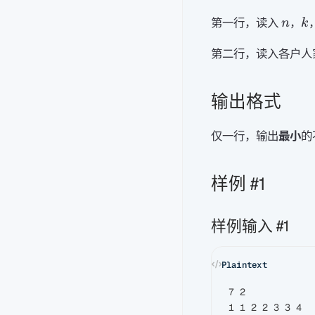
n
k
第一行，读入
，
n
k
第二行，读入各户人
输出格式
仅一行，输出
最小
的
样例 #1
样例输入 #1
7 2
