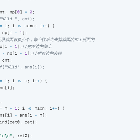
nt
,
np
[
0
]
=
0
;
"%lld ", cnt);
=
1
;
i
<=
maxn
;
i
++
)
{
np
[
i
-
1
];
记录前面有多少个，每当往后走去掉前面的加上后面的
p
[
i
-
1
];
//把左边的加上
-
np
[
i
-
1
];
//把右边的去掉
cnt
;
f("%lld", ans[i]);
=
1
;
i
<=
m
;
i
++
)
{
ns
[
i
];
;
=
m
+
1
;
i
<=
maxn
;
i
++
)
{
ns
[
i
]
-
ans
[
i
-
m
];
ind
(
ret0
,
ret
);
ld
\n
"
,
ret0
);