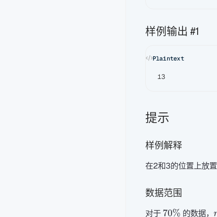
样例输出 #1
提示
样例解释
在2和3的位置上放
数据范围
70\%
70%
对于
的数据，