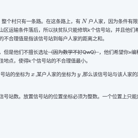
N
g，整个村只有一条路。在这条路上，有
户人家，因为条件有限
N
山区运输条件落后，所以扶贫队只能修筑k个信号站，并且他们
的不合理值是指该信号站到每户人家的距离之和。
，但是他们不擅长选址
（因为数学不好QwQ）
，他们希望你»编
佳地点，使得k个信号站的不合理值最小。
x
y
信号站的坐标为
,某户人家的坐标为
,那么该信号站与该人家
x
y
信号站数。放置信号站的位置坐标必须为整数。一个位置上只能