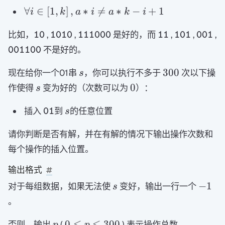
\forall
∀
∈
[
1
,
]
,
∗

=
∗
−
+
1
i
k
a
i
a
k
i
i \in
\texttt{10}
\texttt{1010}
\texttt{111000}
\texttt{11}
\texttt{10
\text
比如，
\left [
,
,
是好的，而
,
,
,
10
1010
111000
11
101
001
1,k
\texttt{001100}
不是好的。
001100
\right
s
300
300
], a*i
现在给你一个01串
，你可以执行不多于
次以下操
s
\ne a*
s
0
0
作使得
变为好的（次数可以为
）：
s
{k-
\texttt{01}
s
i+1}
插入
到
的任意位置
01
s
请你判断是否有解，并在有解的情况下输出操作次数和
每个操作的插入位置。
输出格式
s
-1
−
1
对于每组数据，如果无法使
变好，输出一行一个
s
。
p
0
0
≤
≤
300
否则，输出
(
) 表示操作总数。
p
p