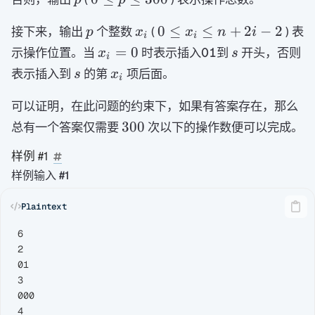
\le
p
x_i
0 \le
0
≤
≤
+
2
−
2
接下来，输出
p
个整数
(
) 表
p
x
x
n
i
i
i
x_i
\le
x_i
\texttt{01}
s
=
0
示操作位置。当
时表示插入
到
开头，否则
x
01
s
i
\le
300
=
s
x_i
表示插入到
的第
项后面。
s
x
i
n+2i-
0
2
可以证明，在此问题的约束下，如果有答案存在，那么
300
300
总有一个答案仅需要
次以下的操作数便可以完成。
样例 #1
样例输入 #1
6

2

01

3

000

4
