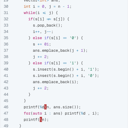
29

vector
<
int
>
ans
;
30

int
i
=
0
,
j
=
n
-
1
;
31

while
(
i
<=
j
)
{
32

if
(
s
[
i
]
!=
s
[
j
])
{
33

s
.
pop_back
();
34

i
++
,
j
--
;
35

}
else
if
(
s
[
i
]
==
'0'
)
{
36

s
+=
01
;
37

ans
.
emplace_back
(
j
+
1
);
38

j
+=
2
;
39

}
else
if
(
s
[
i
]
==
'1'
)
{
40

s
.
insert
(
s
.
begin
()
+
i
,
'1'
);
41

s
.
insert
(
s
.
begin
()
+
i
,
'0'
);
42

ans
.
emplace_back
(
i
);
43

j
+=
2
;
44

}
45

}
46

printf
(
%
d
\
n
,
ans
.
size
());
47

for
(
auto
i
:
ans
)
printf
(
%
d
,
i
);
48

printf
(
\
n
);
49

}