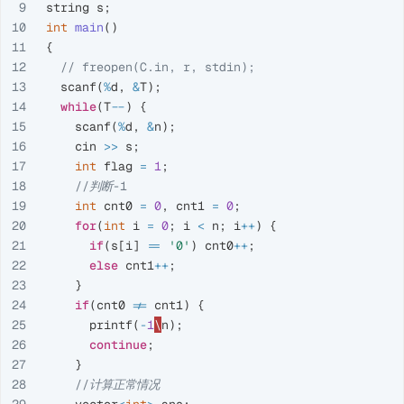
9

string
s
;
10

int
main
()
11

{
12

// freopen(C.in, r, stdin);
13

scanf
(
%
d
,
&
T
);
14

while
(
T
--
)
{
15

scanf
(
%
d
,
&
n
);
16

cin
>>
s
;
17

int
flag
=
1
;
18

//判断-1
19

int
cnt0
=
0
,
cnt1
=
0
;
20

for
(
int
i
=
0
;
i
<
n
;
i
++
)
{
21

if
(
s
[
i
]
==
'0'
)
cnt0
++
;
22

else
cnt1
++
;
23

}
24

if
(
cnt0
!=
cnt1
)
{
25

printf
(
-
1
\
n
);
26

continue
;
27

}
28

//计算正常情况