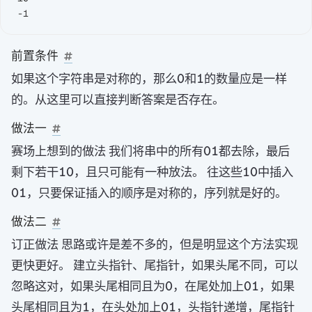
前置条件
\texttt{0}
\texttt{1}
如果这个字符串是对称的，那么
和
的数量应是一样
0
1
的。从这里可以直接判断答案是否存在。
做法一
\texttt{01}
赛场上想到的做法 我们将串中的所有
都去除，最后
01
\texttt{10}
\texttt{10
\t
剩下若干
，且只可能有一种放法。 往这些
中插入
10
10
，只要保证插入的顺序是对称的，序列就是好的。
01
做法二
订正做法 思路或许是差不多的，但是明显这个方法实现
更快更好。 建立头指针、尾指针，如果头尾不同，可以
\texttt{0}
\texttt{01
忽略这对，如果头尾相同且为
，在尾处加上
，如果
0
01
\texttt{1}
\texttt{01}
头尾相同且为
，在头处加上
，头指针递增，尾指针
1
01