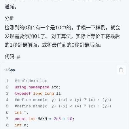
递减。
分析
\texttt{0}
\texttt{1}
\texttt{10}
检测到的
和
有一个是
中的，手模一下样例，就会
0
1
10
\texttt{01}
发现需要添加
了。 对于算法，实际上等价于将最后
01
\texttt{1}
\texttt{0}
的
移到最前面，或将最前面的
移到最后面。
1
0
代码
1

#include
<bits>
2

using
namespace
std
;
3

typedef
long
long
ll
;
4

#define maxd(x, y) ((x) > (y) ? (x) : (y))

5

6

int
T
;
7

const
int
MAXN
=
2e5
+
10
;
8

int
n
;