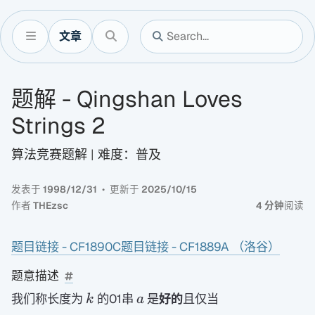
文章
题解 - Qingshan Loves
Strings 2
算法竞赛题解 | 难度：普及
发表于
1998/12/31
更新于
2025/10/15
作者
THEzsc
4 分钟
阅读
题目链接 - CF1890C
题目链接 - CF1889A （洛谷）
题意描述
k
a
我们称长度为
的01串
是
好的
且仅当
k
a