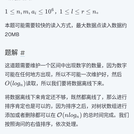
1\le
1\le
6
1
≤
,
,
≤
1
0
1
≤
≤
≤
，
。
n
m
a
l
r
n
i
n,m,a_i
l \le
\leq
本题可能需要较快的读入方式，最大数据点读入数据约
r
10^6
\le
20MB
n
题解
这道题需要维护一个区间中出现数字的数量，因为数字
O(l
可能在任何地方出现，所以不可能一次维护好，然后
(
)
读取，所以我们要将数据离线下来。
O
l
o
g
n
将数据离线下来肯定还不够，既然都离线了，那么进行
排序肯定也是可以的，因为排序之后，对树状数组进行
\mathcal{O}
(
)
添加或者删除都可以在
的总时间完成。我们
O
n
l
o
g
n
(nlog_n)
按照询问的右值排序，依次处理。