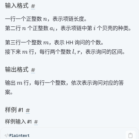
输入格式
n
一行一个正整数
，表示项链长度。
n
n
a_i
i
第二行
个正整数
，表示项链中第
个贝壳的种类。
n
a
i
i
m
第三行一个整数
，表示 HH 询问的个数。
m
m
l,r
,
接下来
行，每行两个整数
，表示询问的区间。
m
l
r
输出格式
m
输出
行，每行一个整数，依次表示询问对应的答
m
案。
样例 #1
样例输入 #1