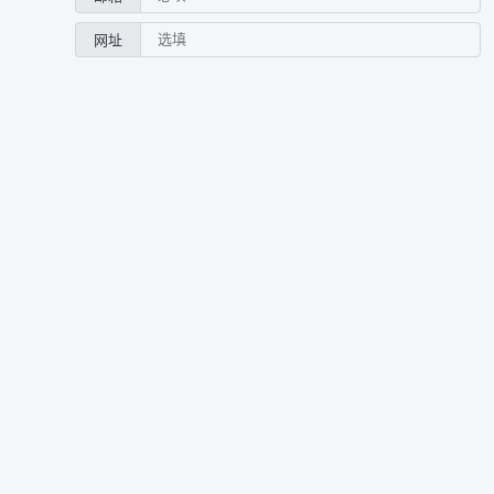
网址
0/500
预览
发送
没有评论
Powered by
Twikoo
v1.6.44