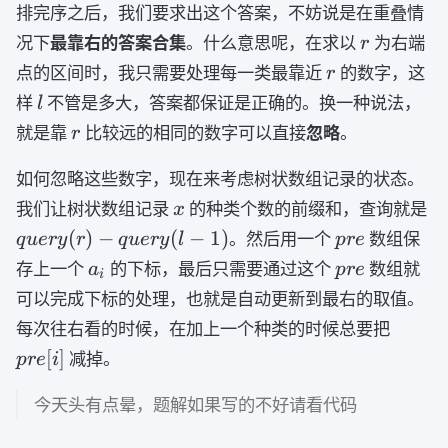
排完序之后，我们要求出这个答案，不妨说是在重叠情
r
况下
最靠右的答案合集
。什么意思呢，在求以
为右端
r
r
点的区间时，我只需要处理每一类最靠近
的数字，这
r
l
样
不管是多大，答案都保证是正确的。换一种说法，
l
r
就是靠
比较远的相同的数字可以直接
忽略
。
r
如何忽略这些数字，现在来考虑树状数组记录的状态。
x
qu
我们让树状数组记录
的种类个数的前缀和，查询就是
x
-
pre
(
)
−
(
−
1
)
。然后用一个
数组保
q
u
ery
r
q
u
ery
l
p
re
qu
a_i
pre
存上一个
的下标，最后只需要通过这个
数组就
a
p
re
i
- 
可以完成下标的处理，也就是自动更新到最右的取值。
pre[i]
每次往右看的时候，在加上一个种类的时候总要把
[
]
减掉。
p
re
i
今天头有点晕，题解如果写的不好请看代码