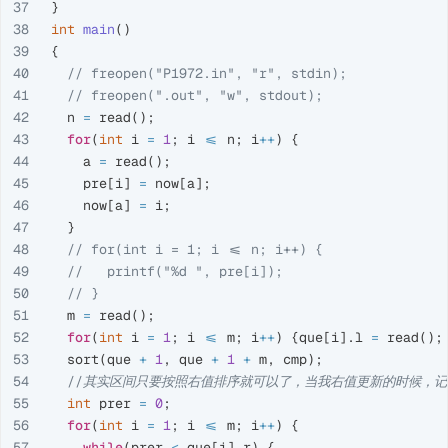
37

}
38

int
main
()
39

{
40

// freopen("P1972.in", "r", stdin);
41

// freopen(".out", "w", stdout);
42

n
=
read
();
43

for
(
int
i
=
1
;
i
<=
n
;
i
++
)
{
44

a
=
read
();
45

pre
[
i
]
=
now
[
a
];
46

now
[
a
]
=
i
;
47

}
48

// for(int i = 1; i <= n; i++) {
49

//   printf("%d ", pre[i]);
50

// }
51

m
=
read
();
52

for
(
int
i
=
1
;
i
<=
m
;
i
++
)
{
que
[
i
].
l
=
read
();
53

sort
(
que
+
1
,
que
+
1
+
m
,
cmp
);
54

//其实区间只要按照右值排序就可以了，当我右值更新的时候，
55

int
prer
=
0
;
56

for
(
int
i
=
1
;
i
<=
m
;
i
++
)
{
57

while
(
prer
<
que
[
i
].
r
)
{