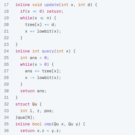
17

inline
void
update
(
int
x
,
int
d
)
{
18

if
(
x
==
0
)
return
;
19

while
(
x
<=
n
)
{
20

tree
[
x
]
+=
d
;
21

x
+=
lowbit
(
x
);
22

}
23

}
24

inline
int
query
(
int
x
)
{
25

int
ans
=
0
;
26

while
(
x
>
0
)
{
27

ans
+=
tree
[
x
];
28

x
-=
lowbit
(
x
);
29

}
30

return
ans
;
31

}
32

struct
Qu
{
33

int
l
,
r
,
pos
;
34

}
que
[
N
];
35

inline
bool
cmp
(
Qu
x
,
Qu
y
)
{
36

return
x
.
r
<
y
.
r
;