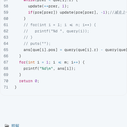
58

update
(
++
prer
,
1
);
59

if
(
pre
[
prer
])
update
(
pre
[
prer
],
-
1
);
//减去上
60

}
61

// for(int i = 1; i <= n; i++) {
62

//   printf("%d ", query(i));
63

// }
64

// puts("");
65

ans
[
que
[
i
].
pos
]
=
query
(
que
[
i
].
r
)
-
query
(
que
66

}
67

for
(
int
i
=
1
;
i
<=
m
;
i
++
)
{
68

printf
(
"%d
\n
"
,
ans
[
i
]);
69

}
70

return
0
;
}
题解