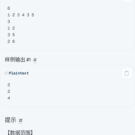
6

1 2 3 4 3 5

3

1 2

3 5

样例输出 #1
2

2

提示
【数据范围】