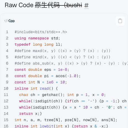
Raw Code
原生代码（bushi
1

#include
<bits/stdc++.h>
2

using
namespace
std
;
3

typedef
long
long
ll
;
4

#define maxd(x, y) ((x) > (y) ? (x) : (y))

5

#define mind(x, y) ((x) < (y) ? (x) : (y))

6

7

const
double
eps
=
1e-8
;
8

const
double
pi
=
acos
(
-
1.0
);
9

const
int
N
=
1e6
+
10
;
10

inline
int
read
()
{
11

char
ch
=
getchar
();
int
p
=
1
,
x
=
0
;
12

while
(
!
isdigit
(
ch
))
{
if
(
ch
==
'-'
)
{
p
=
-
1
;}
ch
13

while
(
isdigit
(
ch
))
{
x
=
x
*
10
+
ch
-
'0'
;
ch
=
14

return
x
;}
15

int
n
,
a
,
m
,
tree
[
N
],
pre
[
N
],
now
[
N
],
ans
[
N
];
16

inline
int
lowbit
(
int
x
)
{
return
x
&
-
x
;}