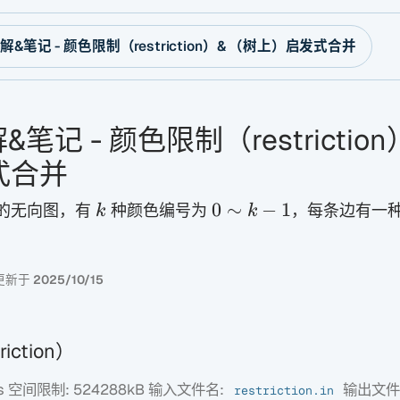
题解&笔记 - 颜色限制（restriction）& （树上）启发式合并
&笔记 - 颜色限制（restrictio
式合并
k
0∼k−1
0
∼
−
1
的无向图，有
种颜色编号为
，每条边有一种颜
k
k
更新于
2025/10/15
iction）
s 空间限制: 524288kB 输入文件名:
输出文
restriction.in