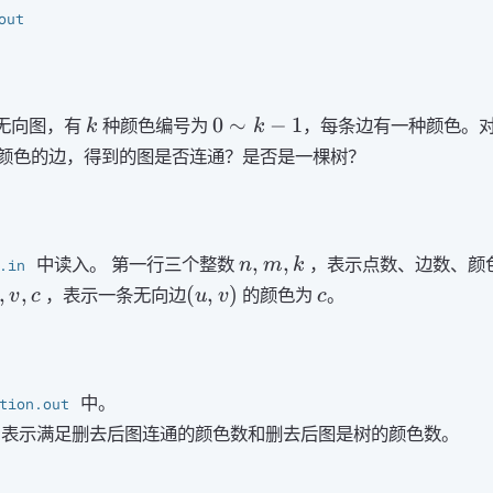
out
k
0∼k−1
0
∼
−
1
无向图，有
种颜色编号为
，每条边有一种颜色。
k
k
颜色的边，得到的图是否连通？是否是一棵树？
n,m,k
,
,
中读入。 第一行三个整数
，表示点数、边数、颜
n
m
k
.in
,v,c
(u,v)
c
,
,
(
,
)
，表示一条无向边
的颜色为
。
v
c
u
v
c
中。
tion.out
表示满足删去后图连通的颜色数和删去后图是树的颜色数。