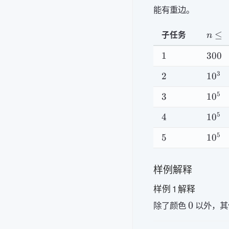
n,m
能有重边。
10^
n\le
≤
子任务
n
1
300
1
300
2
10^3
3
2
1
0
3
10^5
5
3
1
0
4
10^5
5
4
1
0
5
10^5
5
5
1
0
样例解释
样例 1 解释
0
0
除了颜色
以外，其