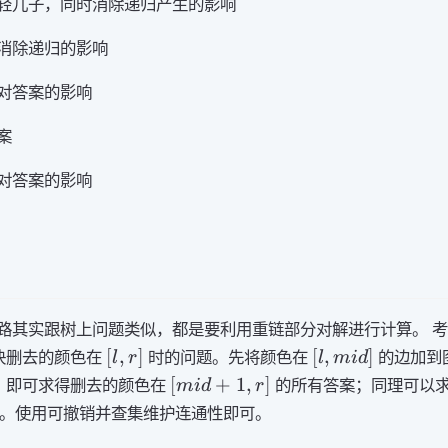
轻儿子，同时消除递归产生的影响
消除递归的影响
对答案的影响
案
对答案的影响
路其实跟树上问题类似，都是要利用重链部分对解进行计算。 
[l,r]
[l,mid]
[
,
]
[
,
]
决删去的颜色在
时的问题。先将颜色在
的边加到
l
r
l
mi
d
[mid+1,r]
)
[
+
1
,
]
即可求得删去的颜色在
的所有答案；同理可以
mi
d
r
。使用可撤销并查集维护连通性即可。