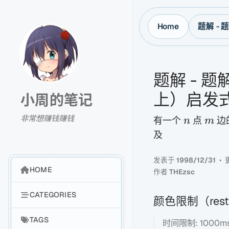
Home
题解 - 
题解 - 题解
上）启发
小周的笔记
n
m
非常想赚钱赚钱
有一个
点
边
n
m
及
发表于
1998/12/31
HOME
作者
THEzsc
CATEGORIES
颜色限制（restr
TAGS
时间限制: 1000m