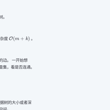
树。
\mathcal{O}
(
+
)
复杂度
。
O
m
k
(m + k)
的边。 一开始想
查集，看是否连通。
根据树的大小或者深
空间。