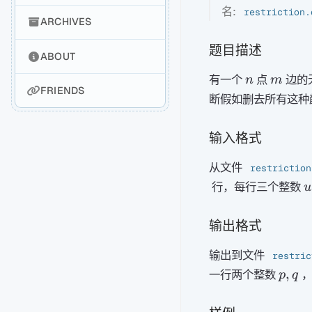
名:
restriction.
ARCHIVES
题目描述
ABOUT
n
m
有一个
点
边的
n
m
FRIENDS
断假如删去所有这种
输入格式
从文件
restriction
u
行，每行三个整数
u
输出格式
输出到文件
restric
p,q
,
一行两个整数
，
p
q