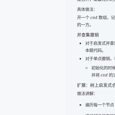
具体做法：
cnt
开一个
数组，记
c
n
t
的一方。
并查集撤销
对于启发式并查
本题代码。
对于单点撤销，
初始化的时
cnt
并将
的
c
n
t
扩展：树上启发式
做法讲解：
遍历每一个节点