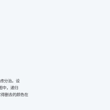
solve(l,r)
考虑分治。设
solve(mid+1,r)
图中，递归
[l,mid]
求得删去的颜色在