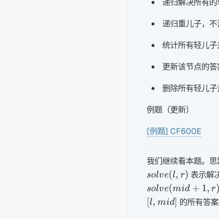
递归解决所有的
递归重儿子，不
统计所有轻儿子
更新该节点的答
删除所有轻儿子
例题（更新）
[例题] CF600E
我们继续看本题。思
(
,
)
表示解
so
l
v
e
l
r
(
+
1
,
so
l
v
e
mi
d
r
[
,
]
的所有答案
l
mi
d