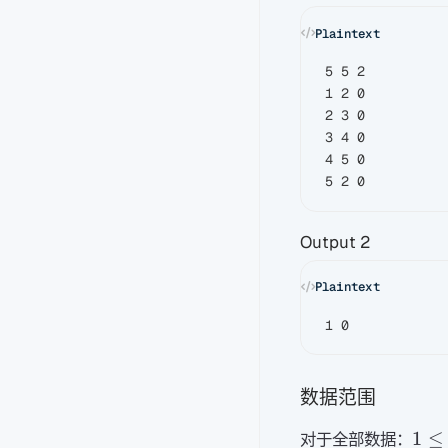
5 5 2

1 2 0

2 3 0

3 4 0

4 5 0

Output 2
数据范围
1\le
1
≤
对于全部数据：