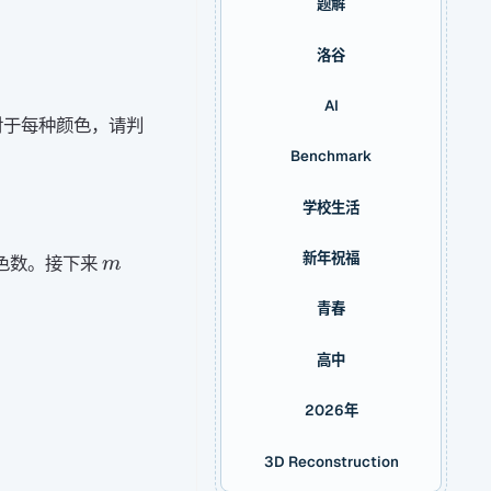
题解
洛谷
AI
对于每种颜色，请判
Benchmark
学校生活
m
新年祝福
色数。接下来
m
青春
高中
2026年
3D Reconstruction