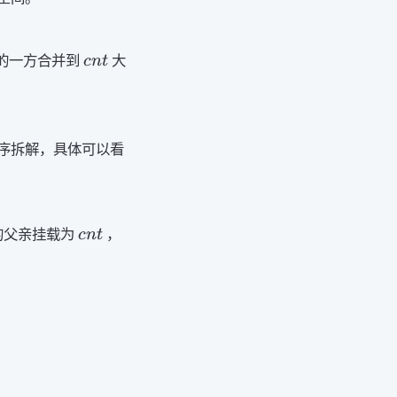
cnt
的一方合并到
大
c
n
t
序拆解，具体可以看
cnt
的父亲挂载为
，
c
n
t