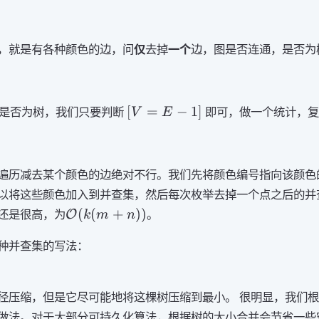
，就是有各种颜色的边，问
仅
去掉
一个
边，图是否连通，是否为
\lbrack
[
=
−
1
]
是否为树，我们只要判断
即可，做一个统计，
V
E
V = E -
1\rbrack
遍历减去某个颜色的边绝对不行。我们先将颜色编号指向该颜色
以将这些颜色加入到并查集，然后每次枚举去掉一个点之后的并
\mathcal{O}
(
(
+
))
还是很高，为
。
O
k
m
n
(k(m + n))
种并查集的写法：
径压缩，但是它尽可能地将这棵树压缩到最小。 很明显，我们
做法。对于大部分可持久化算法，根据树的大小合并会节省一些