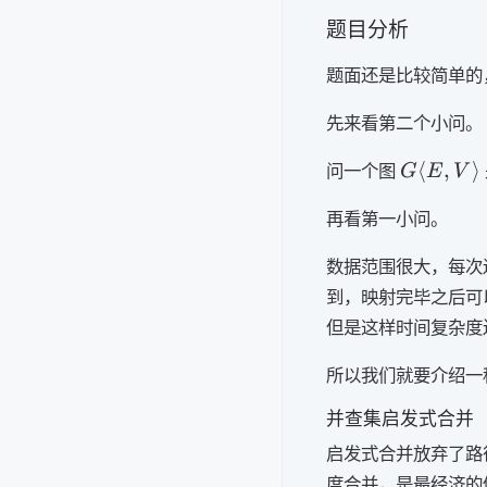
题目分析
题面还是比较简单的
先来看第二个小问。
G\lang
⟨
,
⟩
问一个图
G
E
V
E, V
\rang
再看第一小问。
数据范围很大，每次
到，映射完毕之后可
但是这样时间复杂度
所以我们就要介绍一
并查集启发式合并
启发式合并放弃了路
度合并，是最经济的