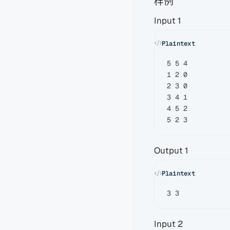
样例
Input 1
5 5 4

1 2 0

2 3 0

3 4 1

4 5 2

Output 1
Input 2