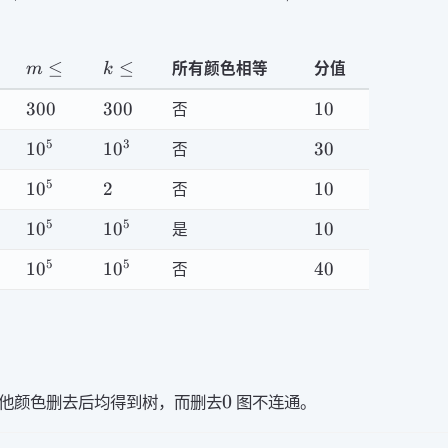
\le
k\le
u
c <
5
10^5
\neq
k
v\le
m\le
k\le
≤
≤
所有颜色相等
分值
m
k
n
300
300
10
300
300
10
否
10^5
10^3
30
5
3
1
0
1
0
30
否
10^5
2
10
5
1
0
2
10
否
10^5
10^5
10
5
5
1
0
1
0
10
是
10^5
10^5
40
5
5
1
0
1
0
40
否
0
0
他颜色删去后均得到树，而删去
图不连通。