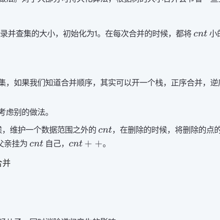
cnt
录并查集的大小，初始化为1。在每次合并的时候，都将
小
c
n
t
集，如果我们知道合并顺序，其实可以开一个栈，正序合并，逆
考虑别的做法。
cnt
候，维护一个数据范围之外的
，在删除的时候，将删除的点
c
n
t
cnt
cnt++
+
+
父亲挂为
自己，
。
c
n
t
c
n
t
合并