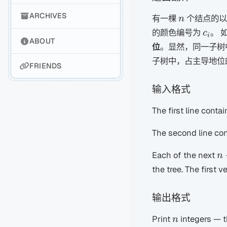
n
ARCHIVES
有一棵
个结点的
n
c_i
的颜色编号为
。 
c
i
ABOUT
位
。显然，同一子树
子树中，占主导地位
FRIENDS
输入格式
The first line conta
The second line co
n-
Each of the next
n
1
the tree. The first ve
输出格式
n
Print
integers — t
n