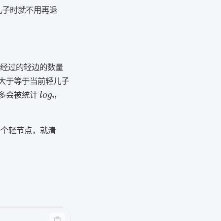
儿子时就不用再退
点经过的轻边的数量
大于等于当前轻儿子
log_n
多会被统计
l
o
g
n
一个轻节点，就清