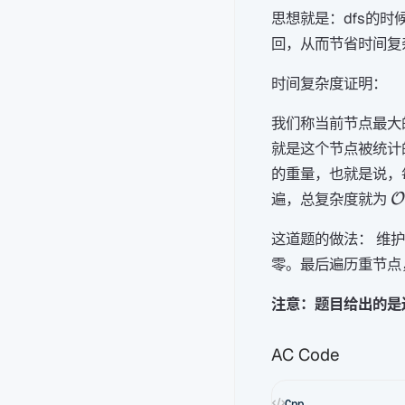
思想就是：dfs的
回，从而节省时间复
时间复杂度证明：
我们称当前节点最大
就是这个节点被统计
的重量，也就是说，
\
遍，总复杂度就为
O
(
这道题的做法： 维
零。最后遍历重节点
注意：题目给出的是
AC Code