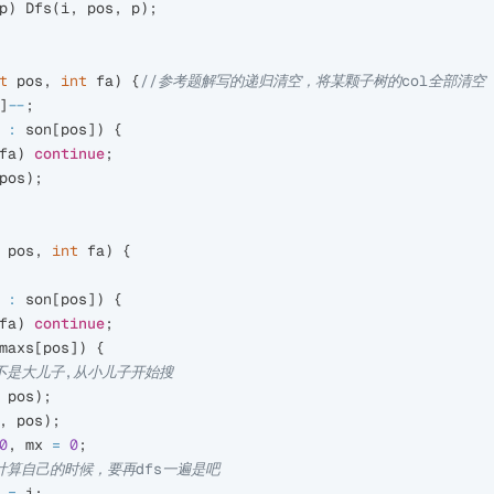
p
)
Dfs
(
i
,
pos
,
p
);
t
pos
,
int
fa
)
{
//参考题解写的递归清空，将某颗子树的col全部清空
]
--
;
:
son
[
pos
])
{
fa
)
continue
;
pos
);
pos
,
int
fa
)
{
:
son
[
pos
])
{
fa
)
continue
;
maxs
[
pos
])
{
不是大儿子,从小儿子开始搜
pos
);
,
pos
);
0
,
mx
=
0
;
计算自己的时候，要再dfs一遍是吧
=
i
;