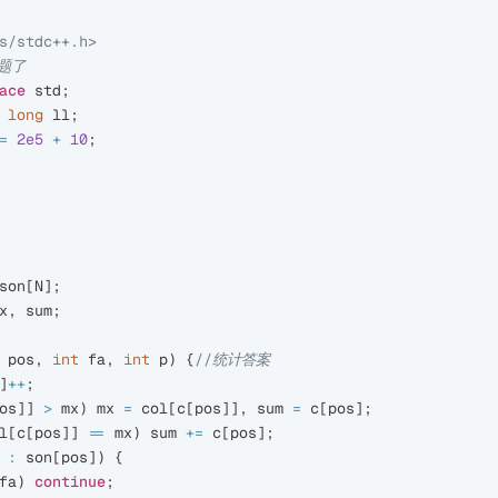
s/stdc++.h>
题了
ace
std
;
long
ll
;
=
2e5
+
10
;
son
[
N
];
x
,
sum
;
pos
,
int
fa
,
int
p
)
{
//统计答案 
]
++
;
os
]]
>
mx
)
mx
=
col
[
c
[
pos
]],
sum
=
c
[
pos
];
l
[
c
[
pos
]]
==
mx
)
sum
+=
c
[
pos
];
:
son
[
pos
])
{
fa
)
continue
;