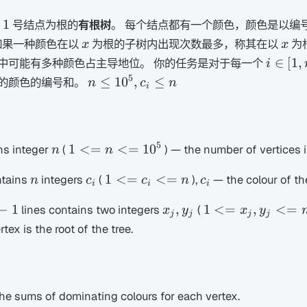
1
1
以
号结点为根的
有根树
。 每个结点都有一个颜色，颜色是以编
x
x
如果一种颜色在以
为根的子树内出现次数最多，称其在以
为
x
x
i\in[1,
∈
[
1
,
中可能有多种颜色占主导地位。 你的任务是对于每一个
i
5
n\le
≤
1
0
,
≤
的颜色的编号和。
n
c
n
i
10^5,c_i\le
n
5
n
1<=n<=10^{5}
1
<=
<=
1
0
ins integer
(
) — the number of vertices i
n
n
n
c_{i}
1<=c_{i}
c_{i}
1
<=
<=
ntains
integers
(
),
— the colour of t
n
c
c
n
c
i
i
i
<=n
x_{j},y_{j}
1<=x_{j},y_{j}
−
1
,
1
<=
,
<=
lines contains two integers
(
x
y
x
y
j
j
j
j
<=n
rtex is the root of the tree.
he sums of dominating colours for each vertex.