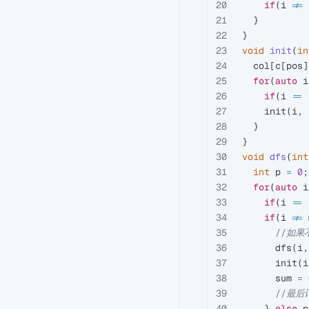
20

if
(
i
!=
21

}
22

}
23

void
init
(
in
24

col
[
c
[
pos
]
25

for
(
auto
i
26

if
(
i
==
27

init
(
i
,
28

}
29

}
30

void
dfs
(
int
31

int
p
=
0
;
32

for
(
auto
i
33

if
(
i
==
34

if
(
i
!=
35

//如果
36

dfs
(
i
,
37

init
(
i
38

sum
=
39

//最后
40

}
else
p