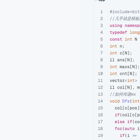
1

#include
<bit
2

//几乎就是模板
3

using
namesp
4

typedef
long
5

const
int
N
6

int
n
;
7

int
c
[
N
];
8

ll
ans
[
N
];
9

int
maxs
[
N
];
10

int
cnt
[
N
];
11

vector
<
int
>
12

ll
col
[
N
],
m
13

//如何传递mx
14

void
Dfs
(
int
15

col
[
c
[
pos
]
16

if
(
col
[
c
[
p
17

else
if
(
co
18

for
(
auto
i
19

if
(
i
==