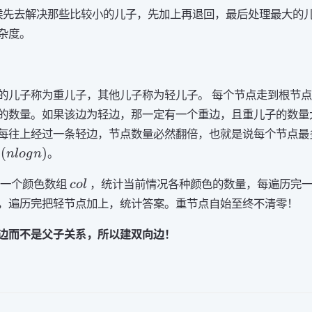
时候先去解决那些比较小的儿子，先加上再退回，最后处理最大的
杂度。
的儿子称为重儿子，其他儿子称为轻儿子。 每个节点走到根节
的数量。如果该边为轻边，那一定有一个重边，且重儿子的数量
每往上经过一条轻边，节点数量必然翻倍，也就是说每个节点最
mathcal{O}
(
)
。
n
l
o
g
n
nlogn)
col
护一个颜色数组
，统计当前情况各种颜色的数量，每遍历完
co
l
，遍历完把轻节点加上，统计答案。重节点自始至终不清零！
边而不是父子关系，所以建双向边！