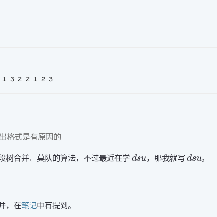
出格式是有原因的
dsu
dsu
段树合并、莫队的算法，不过最近在学
，那我就写
。
d
s
u
d
s
u
并，在
笔记
中有提到。