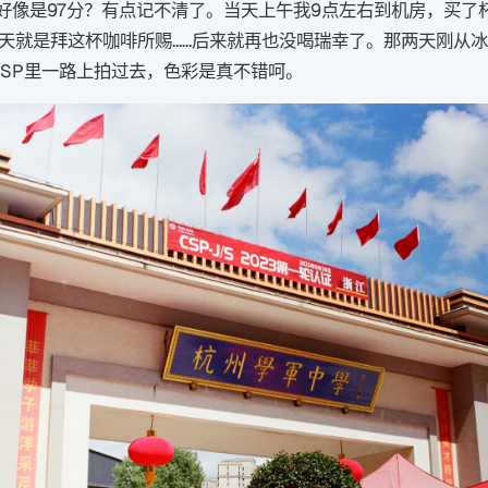
佬好像是97分？有点记不清了。当天上午我9点左右到机房，买了
一天就是拜这杯咖啡所赐……后来就再也没喝瑞幸了。那两天刚从
，装到SP里一路上拍过去，色彩是真不错呵。