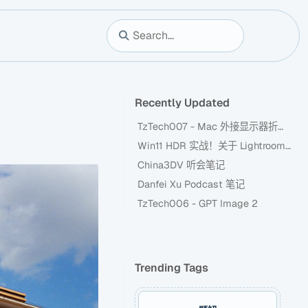
Recently Updated
TzTech007 - Mac 外接显示器折腾记
Win11 HDR 实战！关于 Lightroom 新 HDR 功能
China3DV 听会笔记
Danfei Xu Podcast 笔记
TzTech006 - GPT Image 2
Trending Tags