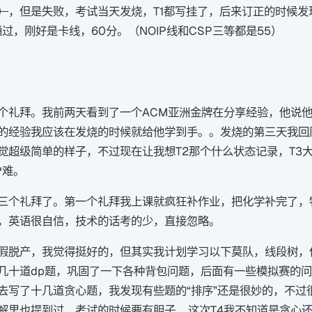
）
，但是失败，考试当天发烧，T1都写挂了，后来订正的时候发
过，刚好是卡线，60分。（NOIP线和CSP三等都是55）
个礼拜。我前两天看到了一个ACM亚洲金牌在分享经验，他说
的经验我应该在发烧的时候就给他学到手。。发烧的第三天我回
觉超级简单的样子，不过现在让我想T2那个什么状态记录，T3大
P难。
三个礼拜了。第一个礼拜我上课就疯狂补作业，把化学补完了，
，英语很自信，技术的话考的少，直接忽略。
假脱产，我觉得挺好的，但其实我计划学习以下莫队，线段树，
几十道dp题，巩固了一下各种背包问题，后面有一些模拟赛的问
去写了十几道贪心题，我发现有些题的“排序”还是很妙的，不过
解里也提到过，考试的时候要有胆子……这次T4我不知道是贪心还