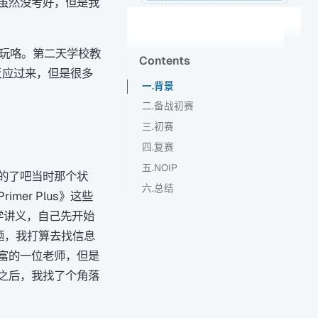
虽然没考好，但是我
玩玩咯。第二天学校教
Contents
反应过来，但是很多
一.背景
二.备战初赛
三.初赛
四.复赛
五.NOIP
的了吧当时那个状
六.总结
er Plus》这些
学讲义，自己先开始
题，我打算去找信息
富的一位老师，但是
之后，我找了个角落