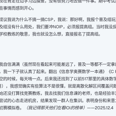
现在肯定在边学习边摸鱼，没有很努力地去做一件事。期中考试
些事情而感到开心。
提议我说为什么不搞一搞CSP，我说：那好啊，我报个普及组
及组没有什么用处，我们要冲NOIP，必须报提高组。当时我没
学校教练的敬意，我也就没怎么想，直接报名了提高组。
我自信满满（虽然现在看起来可能差远了，普及一等都不一定拿
我一下子就认真了起来。翻出《信息学奥赛数学一本通》《C Prim
空的时候，每天啃一点。后来我还找到了以前517那里的具体数
月），我感觉确实有些算法不是很懂，就是离散化解区间覆盖问
始还没打算找竞赛教练，我去找我们信息课的老师，也是经验丰
尝试的心态走进机房，结果发现一群人在集训。表明身份和来意
初赛模拟卷。
（我记得那天他们在看IOI的榜单）——2025.12.4