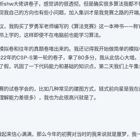
听shw大佬讲卷子，感觉讲的很透彻，但是确实很多算法我都不
现我自己的方向也有些小问题，加入集训才是我竞赛之路的开端
议，我购买了罗勇军老师编写的《算法竞赛》这一本神书——称
书上学的，这样即使不在电脑前也能学习算法。
模拟卷和往年的真题卷堆出来的。我还记得我开始做简单的模拟
22年的CSP-S第一轮的卷子，拿了80多分，我从此信心大增
了假，巩固了一下代码能力和基础的知识点，第二天我们上午集
赛的试卷学会的，比如几种常见的建图方式，链式前向星是我在
理解能力差很多），我也为此很高兴就是了。
赛做起来信心满满，那么今年的初赛对当时的我来说就是噩梦，我