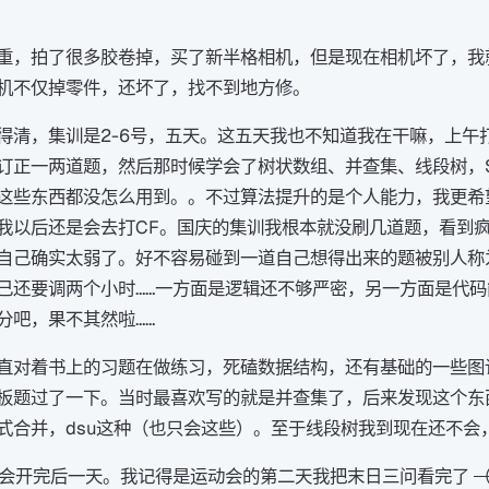
重，拍了很多胶卷掉，买了新半格相机，但是现在相机坏了，我
机不仅掉零件，还坏了，找不到地方修。
得清，集训是2-6号，五天。这五天我也不知道我在干嘛，上午
订正一两道题，然后那时候学会了树状数组、并查集、线段树，
这些东西都没怎么用到。。不过算法提升的是个人能力，我更希
我以后还是会去打CF。国庆的集训我根本就没刷几道题，看到
自己确实太弱了。好不容易碰到一道自己想得出来的题被别人称
己还要调两个小时……一方面是逻辑还不够严密，另一方面是代
分吧，果不其然啦……
直对着书上的习题在做练习，死磕数据结构，还有基础的一些图论
板题过了一下。当时最喜欢写的就是并查集了，后来发现这个东
式合并，dsu这种（也只会这些）。至于线段树我到现在还不会
动会开完后一天。我记得是运动会的第二天我把末日三问看完了